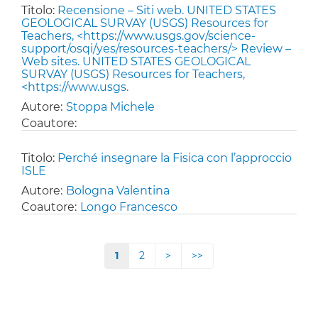
Titolo:
Recensione – Siti web. UNITED STATES
GEOLOGICAL SURVAY (USGS) Resources for
Teachers, <https://www.usgs.gov/science-
support/osqi/yes/resources-teachers/> Review –
Web sites. UNITED STATES GEOLOGICAL
SURVAY (USGS) Resources for Teachers,
<https://www.usgs.
Autore:
Stoppa Michele
Coautore:
Titolo:
Perché insegnare la Fisica con l’approccio
ISLE
Autore:
Bologna Valentina
Coautore:
Longo Francesco
Page
1
Page
2
Paginazione