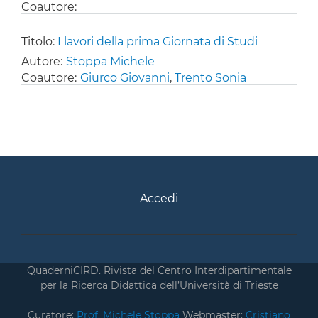
Coautore:
Titolo:
I lavori della prima Giornata di Studi
Autore:
Stoppa Michele
Coautore:
Giurco Giovanni
,
Trento Sonia
Accedi
QuaderniCIRD. Rivista del Centro Interdipartimentale
per la Ricerca Didattica dell’Università di Trieste
Curatore:
Prof. Michele Stoppa
Webmaster:
Cristiano