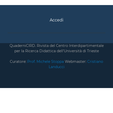
Accedi
QuaderniCIRD. Rivista del Centro Interdipartimentale
per la Ricerca Didattica dell’Università di Trieste
Curatore:
Prof. Michele Stoppa
Webmaster:
Cristiano
Landucci