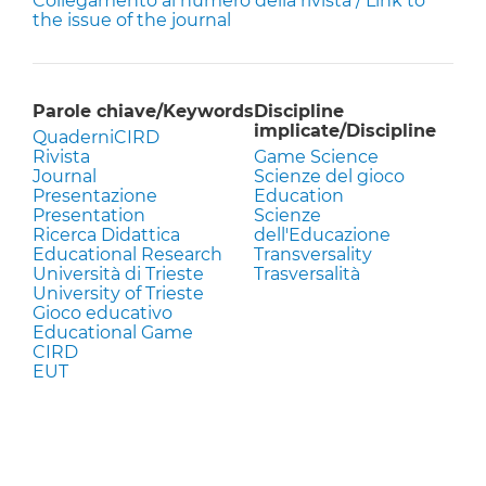
Collegamento al numero della rivista / Link to
the issue of the journal
Parole chiave/Keywords
Discipline
implicate/Discipline
QuaderniCIRD
Rivista
Game Science
Journal
Scienze del gioco
Presentazione
Education
Presentation
Scienze
Ricerca Didattica
dell'Educazione
Educational Research
Transversality
Università di Trieste
Trasversalità
University of Trieste
Gioco educativo
Educational Game
CIRD
EUT