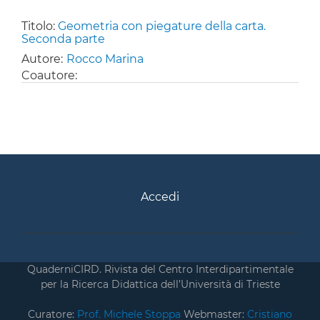
Titolo:
Geometria con piegature della carta.
Seconda parte
Autore:
Rocco Marina
Coautore:
Accedi
QuaderniCIRD. Rivista del Centro Interdipartimentale
per la Ricerca Didattica dell’Università di Trieste
Curatore:
Prof. Michele Stoppa
Webmaster:
Cristiano