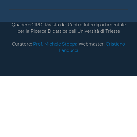
QuaderniCIRD. Rivista del Centro Interdipartimentale
per la Ricerca Didattica dell’Università di Trieste
Curatore:
Prof. Michele Stoppa
Webmaster:
Cristiano
Landucci