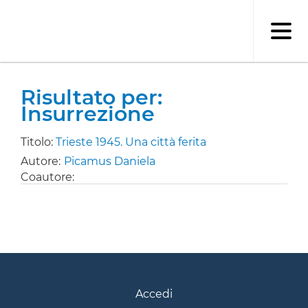
Salta
al
contenuto
principale
Risultato per:
Insurrezione
Titolo:
Trieste 1945. Una città ferita
Autore:
Picamus Daniela
Coautore:
Accedi