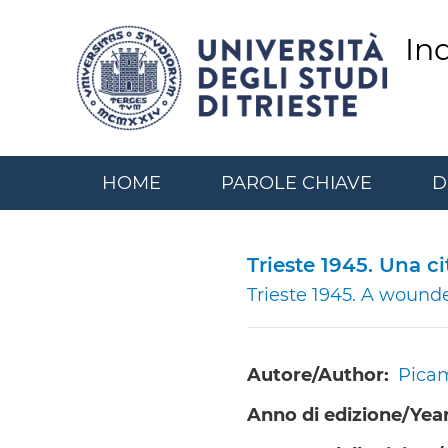
Salta
al
In
contenuto
principale
HOME
PAROLE CHIAVE
D
Trieste 1945. Una cit
Trieste 1945. A wounde
Autore/Author
Pica
Anno di edizione/Year