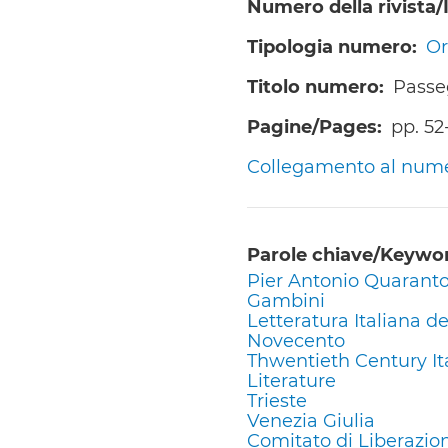
Numero della rivista
Tipologia numero
Or
Titolo numero
Passeg
Pagine/Pages
pp. 52
Collegamento al numero
Parole chiave/Keywo
Pier Antonio Quaranto
Gambini
Letteratura Italiana de
Novecento
Thwentieth Century It
Literature
Trieste
Venezia Giulia
Comitato di Liberazio