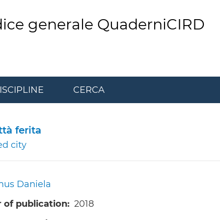
dice generale QuaderniCIRD
ISCIPLINE
CERCA
tà ferita
d city
mus Daniela
 of publication
2018