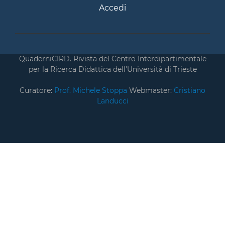
Accedi
QuaderniCIRD. Rivista del Centro Interdipartimentale
per la Ricerca Didattica dell’Università di Trieste
Curatore:
Prof. Michele Stoppa
Webmaster:
Cristiano
Landucci