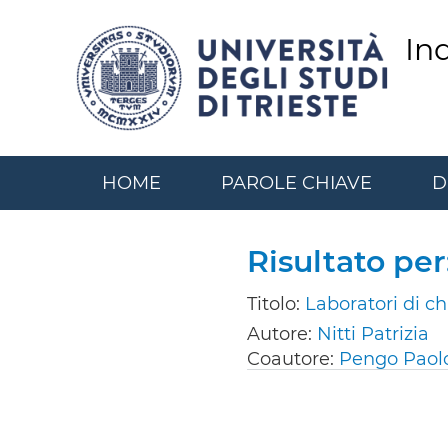
Salta
al
In
contenuto
principale
HOME
PAROLE CHIAVE
D
Risultato pe
Titolo:
Laboratori di c
Autore:
Nitti Patrizia
Coautore:
Pengo Paol