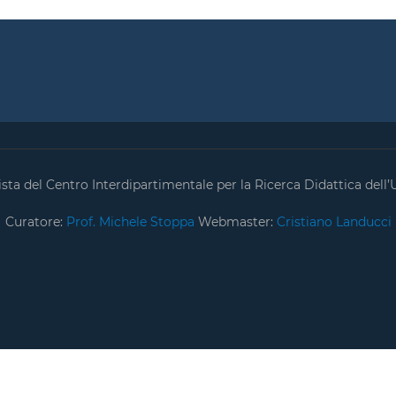
ta del Centro Interdipartimentale per la Ricerca Didattica dell’U
Curatore:
Prof. Michele Stoppa
Webmaster:
Cristiano Landucci