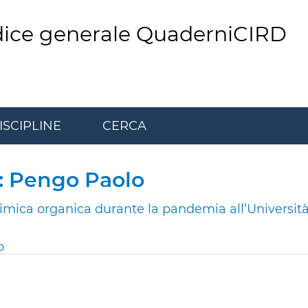
dice generale QuaderniCIRD
ISCIPLINE
CERCA
r: Pengo Paolo
himica organica durante la pandemia all’Università 
o