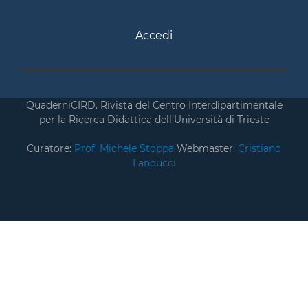
Accedi
QuaderniCIRD. Rivista del Centro Interdipartimentale
per la Ricerca Didattica dell’Università di Trieste
Curatore:
Prof. Michele Stoppa
Webmaster:
Cristiano
Landucci