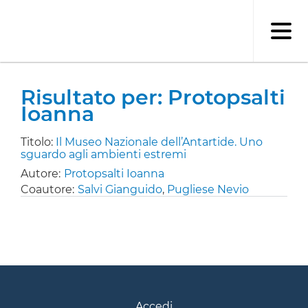
Salta
al
contenuto
principale
Risultato per: Protopsalti
Ioanna
Titolo:
Il Museo Nazionale dell’Antartide. Uno
sguardo agli ambienti estremi
Autore:
Protopsalti Ioanna
Coautore:
Salvi Gianguido
,
Pugliese Nevio
Accedi