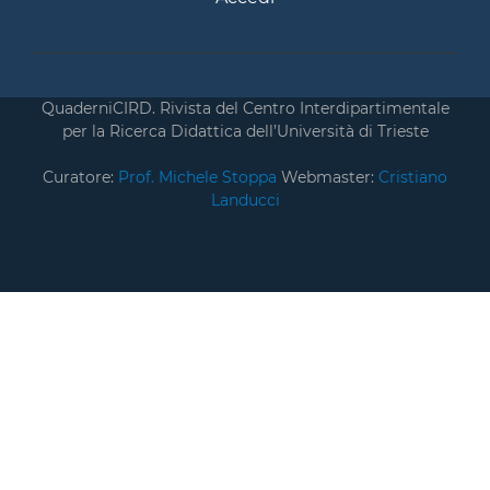
QuaderniCIRD. Rivista del Centro Interdipartimentale
per la Ricerca Didattica dell’Università di Trieste
Curatore:
Prof. Michele Stoppa
Webmaster:
Cristiano
Landucci