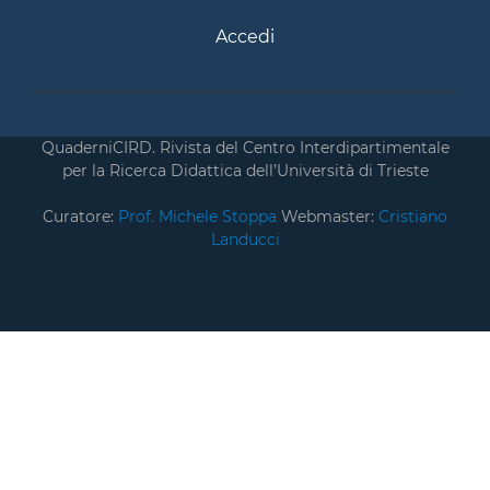
Accedi
QuaderniCIRD. Rivista del Centro Interdipartimentale
per la Ricerca Didattica dell’Università di Trieste
Curatore:
Prof. Michele Stoppa
Webmaster:
Cristiano
Landucci