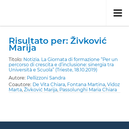
Salta
al
contenuto
principale
Risultato per: Živković
Marija
Titolo:
Notizia. La Giornata di formazione “Per un
percorso di crescita e d’inclusione: sinergia tra
Università e Scuola” (Trieste, 18.10.2019)
Autore:
Pellizzoni Sandra
Coautore:
De Vita Chiara
,
Fontana Martina
,
Vidoz
Marta
,
Živković Marija
,
Passolunghi Maria Chiara