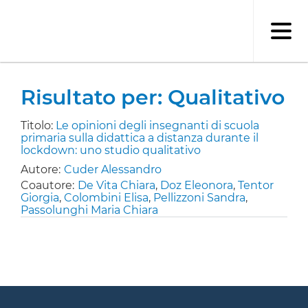
Salta
al
contenuto
principale
Risultato per: Qualitativo
Titolo:
Le opinioni degli insegnanti di scuola
primaria sulla didattica a distanza durante il
lockdown: uno studio qualitativo
Autore:
Cuder Alessandro
Coautore:
De Vita Chiara
,
Doz Eleonora
,
Tentor
Giorgia
,
Colombini Elisa
,
Pellizzoni Sandra
,
Passolunghi Maria Chiara