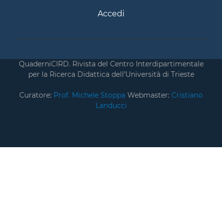
Accedi
QuaderniCIRD. Rivista del Centro Interdipartimentale
per la Ricerca Didattica dell’Università di Trieste
Curatore:
Prof. Michele Stoppa
Webmaster:
Cristiano
Landucci