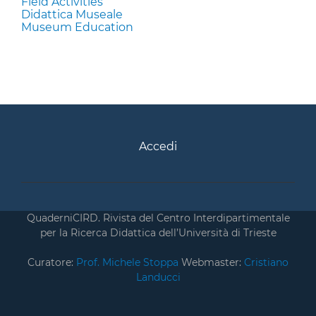
Field Activities
Didattica Museale
Museum Education
Accedi
QuaderniCIRD. Rivista del Centro Interdipartimentale
per la Ricerca Didattica dell’Università di Trieste
Curatore:
Prof. Michele Stoppa
Webmaster:
Cristiano
Landucci