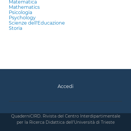
Matematica
Mathematics
Psicologia
Psychology
Scienze dell'Educazione
Storia
Accedi
QuaderniCIRD. Rivista del Centro Interdipartimentale
per la Ricerca Didattica dell’Università di Trieste