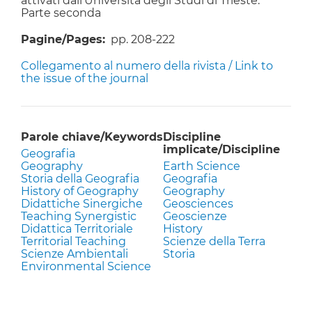
attivati dall’Università degli Studi di Trieste.
Parte seconda
Pagine/Pages
pp. 208-222
Collegamento al numero della rivista / Link to
the issue of the journal
Parole chiave/Keywords
Discipline
implicate/Discipline
Geografia
Geography
Earth Science
Storia della Geografia
Geografia
History of Geography
Geography
Didattiche Sinergiche
Geosciences
Teaching Synergistic
Geoscienze
Didattica Territoriale
History
Territorial Teaching
Scienze della Terra
Scienze Ambientali
Storia
Environmental Science