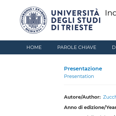
Salta
al
In
contenuto
principale
HOME
PAROLE CHIAVE
D
Presentazione
Presentation
Autore/Author
Zucch
Anno di edizione/Year