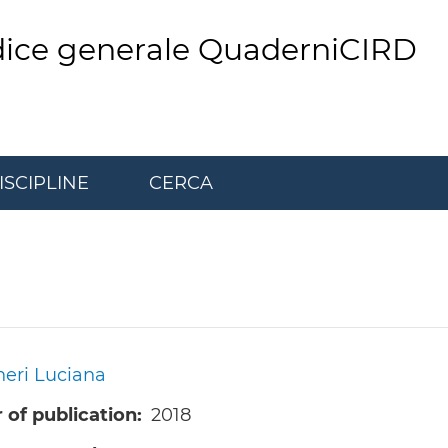
dice generale QuaderniCIRD
ISCIPLINE
CERCA
eri Luciana
 of publication
2018