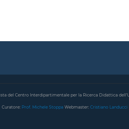
ta del Centro Interdipartimentale per la Ricerca Didattica dell’U
Curatore:
Prof. Michele Stoppa
Webmaster:
Cristiano Landucci