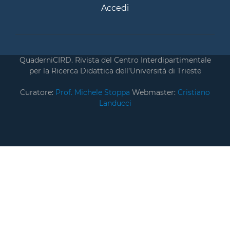
Accedi
QuaderniCIRD. Rivista del Centro Interdipartimentale
per la Ricerca Didattica dell’Università di Trieste
Curatore:
Prof. Michele Stoppa
Webmaster:
Cristiano
Landucci