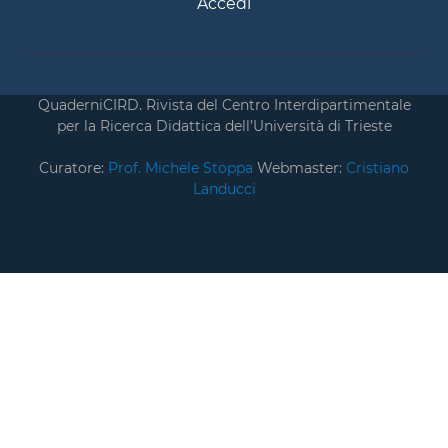
Accedi
QuaderniCIRD. Rivista del Centro Interdipartimentale
per la Ricerca Didattica dell’Università di Trieste
Curatore:
Prof. Michele Stoppa
Webmaster:
Cristiano
Landucci