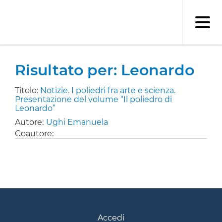
Salta
al
contenuto
principale
Risultato per: Leonardo
Titolo:
Notizie. I poliedri fra arte e scienza.
Presentazione del volume “Il poliedro di
Leonardo”
Autore:
Ughi Emanuela
Coautore:
Accedi