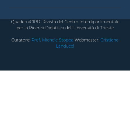
QuaderniCIRD. Rivista del Centro Interdipartimentale
per la Ricerca Didattica dell’Università di Trieste
Curatore:
Prof. Michele Stoppa
Webmaster:
Cristiano
Landucci