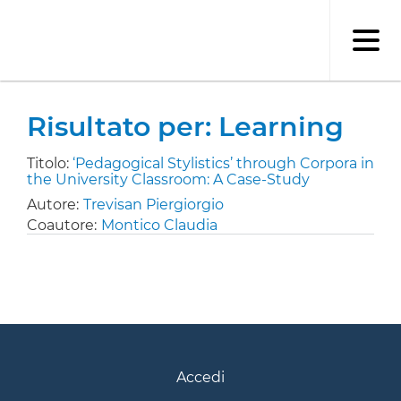
Salta
al
contenuto
principale
Risultato per: Learning
Titolo:
‘Pedagogical Stylistics’ through Corpora in
the University Classroom: A Case-Study
Autore:
Trevisan Piergiorgio
Coautore:
Montico Claudia
Accedi