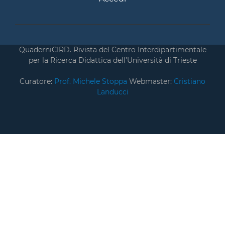
QuaderniCIRD. Rivista del Centro Interdipartimentale
per la Ricerca Didattica dell’Università di Trieste
Curatore:
Prof. Michele Stoppa
Webmaster:
Cristiano
Landucci