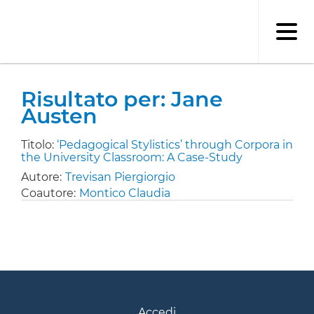
Salta
al
contenuto
principale
Risultato per: Jane
Austen
Titolo:
‘Pedagogical Stylistics’ through Corpora in
the University Classroom: A Case-Study
Autore:
Trevisan Piergiorgio
Coautore:
Montico Claudia
Accedi