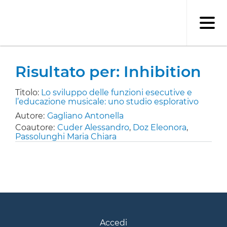
Salta
al
contenuto
principale
Risultato per: Inhibition
Titolo:
Lo sviluppo delle funzioni esecutive e
l’educazione musicale: uno studio esplorativo
Autore:
Gagliano Antonella
Coautore:
Cuder Alessandro
,
Doz Eleonora
,
Passolunghi Maria Chiara
Accedi