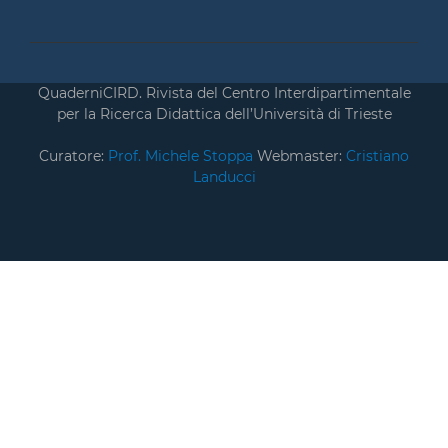
QuaderniCIRD. Rivista del Centro Interdipartimentale
per la Ricerca Didattica dell’Università di Trieste
Curatore:
Prof. Michele Stoppa
Webmaster:
Cristiano
Landucci