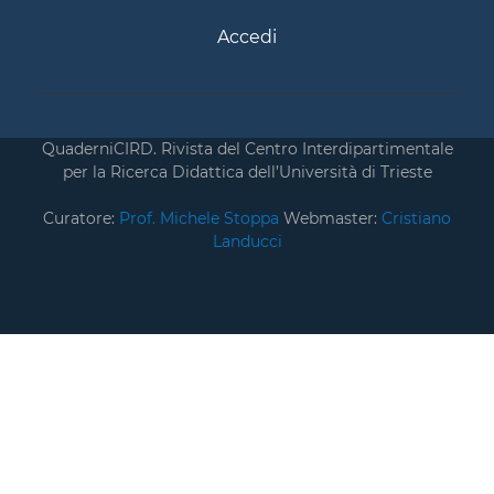
Accedi
QuaderniCIRD. Rivista del Centro Interdipartimentale
per la Ricerca Didattica dell’Università di Trieste
Curatore:
Prof. Michele Stoppa
Webmaster:
Cristiano
Landucci