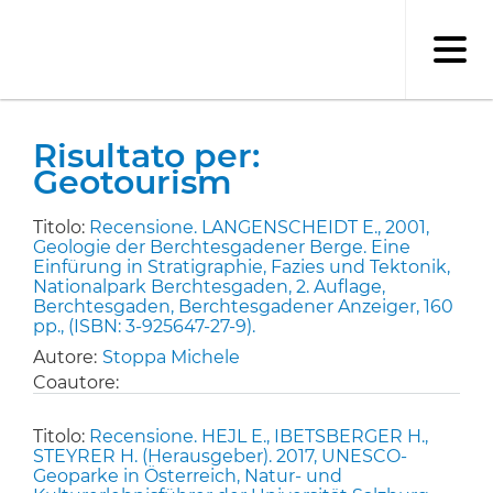
Salta
al
contenuto
principale
Risultato per:
Geotourism
Titolo:
Recensione. LANGENSCHEIDT E., 2001,
Geologie der Berchtesgadener Berge. Eine
Einfürung in Stratigraphie, Fazies und Tektonik,
Nationalpark Berchtesgaden, 2. Auflage,
Berchtesgaden, Berchtesgadener Anzeiger, 160
pp., (ISBN: 3-925647-27-9).
Autore:
Stoppa Michele
Coautore:
Titolo:
Recensione. HEJL E., IBETSBERGER H.,
STEYRER H. (Herausgeber). 2017, UNESCO-
Geoparke in Österreich, Natur- und