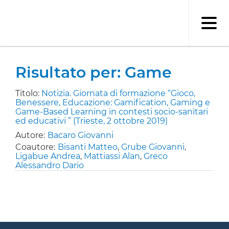
Salta
al
contenuto
principale
Risultato per: Game
Titolo:
Notizia. Giornata di formazione “Gioco,
Benessere, Educazione: Gamification, Gaming e
Game-Based Learning in contesti socio-sanitari
ed educativi ” (Trieste, 2 ottobre 2019)
Autore:
Bacaro Giovanni
Coautore:
Bisanti Matteo
,
Grube Giovanni
,
Ligabue Andrea
,
Mattiassi Alan
,
Greco
Alessandro Dario