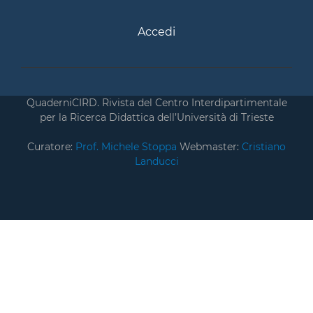
Accedi
QuaderniCIRD. Rivista del Centro Interdipartimentale
per la Ricerca Didattica dell’Università di Trieste
Curatore:
Prof. Michele Stoppa
Webmaster:
Cristiano
Landucci