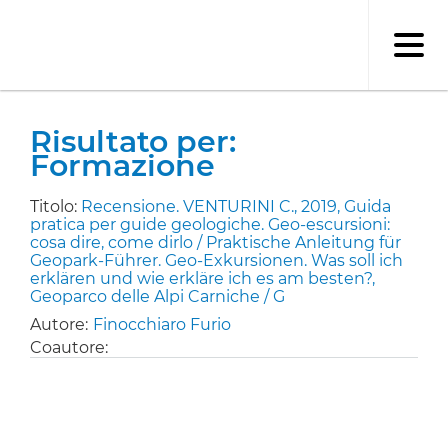
Salta
al
contenuto
principale
Risultato per:
Formazione
Titolo:
Recensione. VENTURINI C., 2019, Guida
pratica per guide geologiche. Geo-escursioni:
cosa dire, come dirlo / Praktische Anleitung für
Geopark-Führer. Geo-Exkursionen. Was soll ich
erklären und wie erkläre ich es am besten?,
Geoparco delle Alpi Carniche / G
Autore:
Finocchiaro Furio
Coautore: