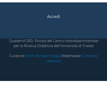
Accedi
QuaderniCIRD. Rivista del Centro Interdipartimentale
per la Ricerca Didattica dell’Università di Trieste
Curatore:
Prof. Michele Stoppa
Webmaster:
Cristiano
Landucci