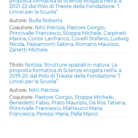
proposta formativa di Scienze erogata nell’a. a.
2021-22 dal Polo di Trieste della Fondazione “I
Lincei per la Scuola”
Autore:
Bulla Roberta
Coautore:
Nitti Patrizia
,
Pastore Giorgio
,
Princivalle Francesco
,
Stoppa Michele
,
Carpineti
Marina
,
Conte Lanfranco
,
Covelli Stefano
,
Ludwig
Nicola
,
Passamonti Sabina
,
Romano Maurizio
,
Zanetti Michela
Titolo:
Notizia. Strutture spaziali in natura. La
proposta formativa di Scienze erogata nell’a. a.
2019-20 dal Polo di Trieste della Fondazione “I
Lincei per la Scuola”
Autore:
Nitti Patrizia
Coautore:
Pastore Giorgio
,
Stoppa Michele
,
Benedetti Fabio
,
Prato Maurizio
,
Da Ros Tatiana
,
Princivalle Francesco
,
Matteucci Maria
Francesca
,
Peressi Maria
,
Palla Marco