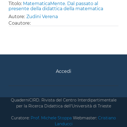
Titolo:
MatematicaMente. Dal passato al
presente della didattica della matematica
Autore:
Zudini Verena
Coautore:
Accedi
QuaderniCIRD. Rivista del Centro Interdipartimentale
per la Ricerca Didattica dell’Università di Trieste
Curatore:
Prof. Michele Stoppa
Webmaster:
Cristiano
Landucci