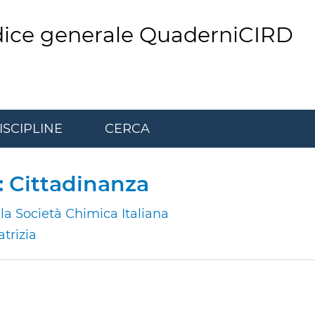
dice generale QuaderniCIRD
ISCIPLINE
CERCA
: Cittadinanza
la Società Chimica Italiana
trizia