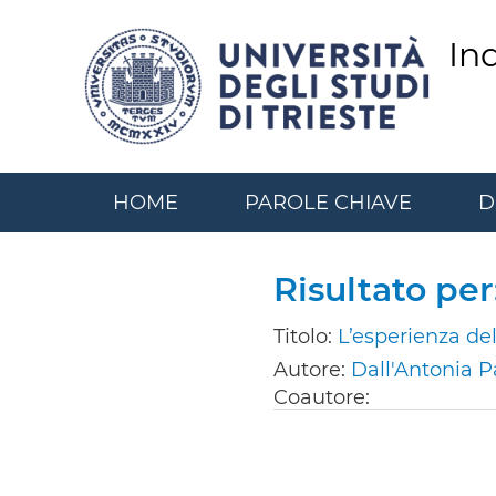
Salta
al
In
contenuto
principale
HOME
PAROLE CHIAVE
D
Risultato per
Titolo:
L’esperienza del
Autore:
Dall'Antonia Pa
Coautore: