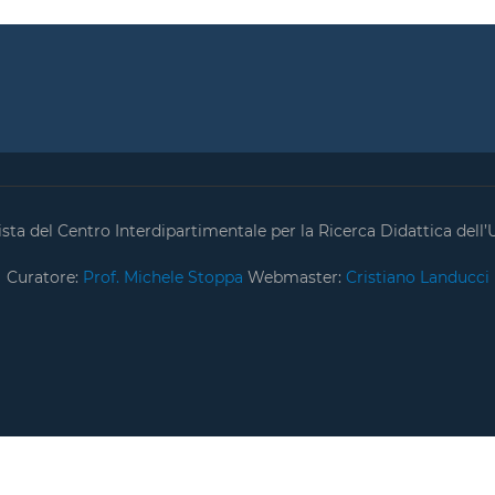
ta del Centro Interdipartimentale per la Ricerca Didattica dell’U
Curatore:
Prof. Michele Stoppa
Webmaster:
Cristiano Landucci