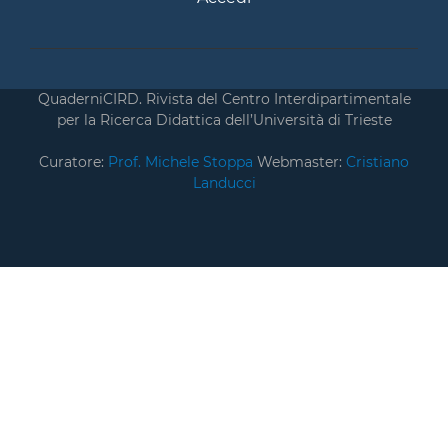
QuaderniCIRD. Rivista del Centro Interdipartimentale
per la Ricerca Didattica dell’Università di Trieste
Curatore:
Prof. Michele Stoppa
Webmaster:
Cristiano
Landucci