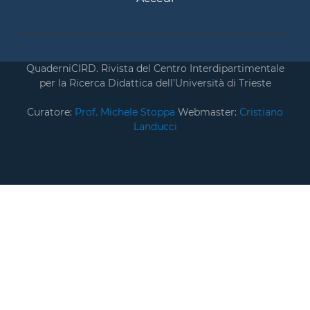
QuaderniCIRD. Rivista del Centro Interdipartimentale
per la Ricerca Didattica dell’Università di Trieste
Curatore:
Prof. Michele Stoppa
Webmaster:
Cristiano
Landucci