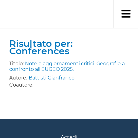
Salta
al
contenuto
principale
Risultato per:
Conferences
Titolo:
Note e aggiornamenti critici. Geografie a
confronto all’EUGEO 2025.
Autore:
Battisti Gianfranco
Coautore:
Accedi