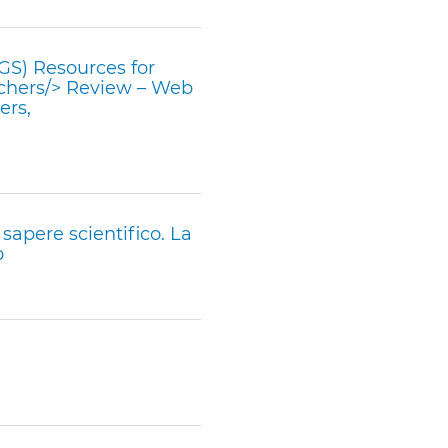
S) Resources for
achers/> Review – Web
ers,
 sapere scientifico. La
o