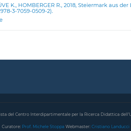
ÜVE K., HOMBERGER R., 2018, Steiermark aus der 
: 978-3-7059-0509-2).
e
ta del Centro Interdipartimentale per la Ricerca Didattica dell’U
Curatore:
Prof. Michele Stoppa
Webmaster:
Cristiano Landucci