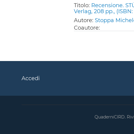
Titolo:
Recensione. ST
Verlag, 208 pp., (ISBN
Autore:
Stoppa Michel
Coautore:
Accedi
QuaderniCIRD. Rivis