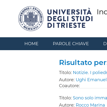
Salta
al
In
contenuto
principale
HOME
PAROLE CHIAVE
D
Risultato pe
Titolo:
Notizie. I polie
Autore:
Ughi Emanuel
Coautore:
Titolo:
Sono solo immag
Autore:
Rocco Marina