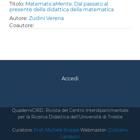
Titolo:
MatematicaMente. Dal passato al
presente della didattica della matematica
Autore:
Zudini Verena
Coautore:
Accedi
QuaderniCIRD. Rivista del Centro Interdipartimentale
per la Ricerca Didattica dell’Università di Trieste
Curatore:
Prof. Michele Stoppa
Webmaster:
Cristiano
Landucci