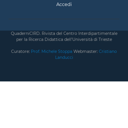
Accedi
QuaderniCIRD. Rivista del Centro Interdipartimentale
per la Ricerca Didattica dell’Università di Trieste
Curatore:
Prof. Michele Stoppa
Webmaster:
Cristiano
Landucci