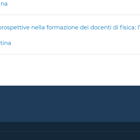
ana
rospettive nella formazione dei docenti di fisica: l
tina