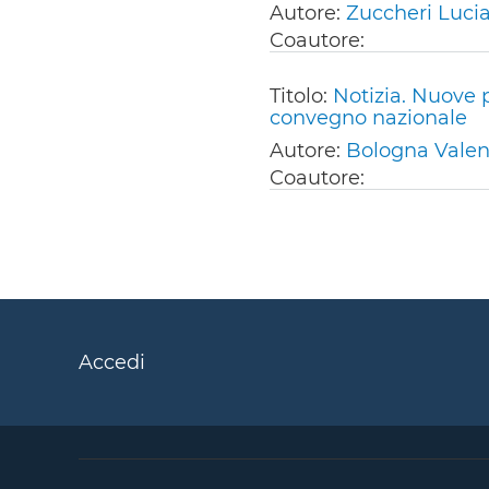
Autore:
Zuccheri Luci
Coautore:
Titolo:
Notizia. Nuove p
convegno nazionale
Autore:
Bologna Valen
Coautore:
Accedi