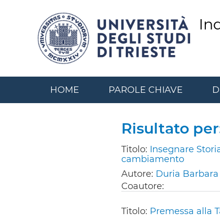
Salta
al
In
contenuto
principale
HOME
PAROLE CHIAVE
D
Risultato pe
Titolo:
Insegnare Storia
cambiamento
Autore:
Duria Barbara
Coautore:
Titolo:
Premessa alla T