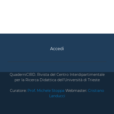
Accedi
QuaderniCIRD. Rivista del Centro Interdipartimentale
per la Ricerca Didattica dell’Università di Trieste
Curatore:
Prof. Michele Stoppa
Webmaster:
Cristiano
Landucci