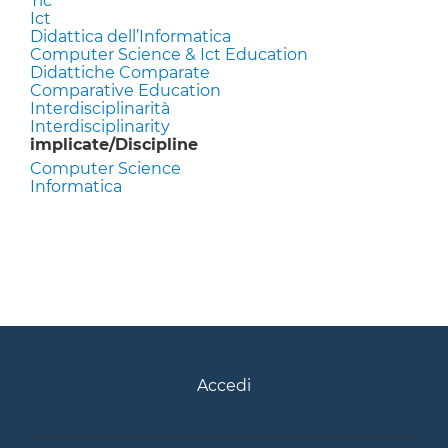
Tic
Ict
Didattica dell’Informatica
Computer Science & Ict Education
Didattiche Comparate
Comparative Education
Interdisciplinarità
Interdisciplinarity
implicate/Discipline
Computer Science
Informatica
Accedi