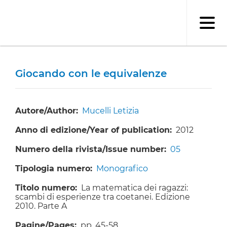
Salta
al
contenuto
principale
Giocando con le equivalenze
Autore/Author
Mucelli Letizia
Anno di edizione/Year of publication
2012
Numero della rivista/Issue number
05
Tipologia numero
Monografico
Titolo numero
La matematica dei ragazzi:
scambi di esperienze tra coetanei. Edizione
2010. Parte A
Pagine/Pages
pp. 45-58