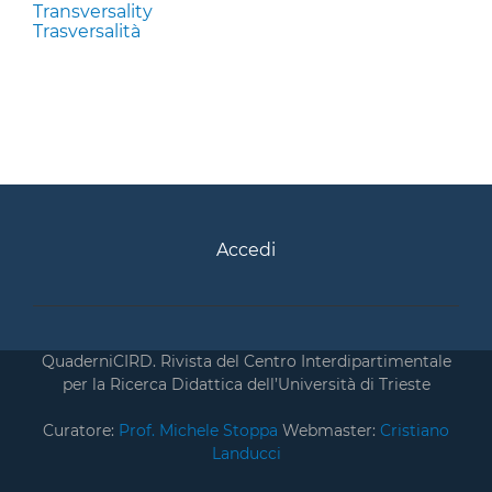
Transversality
Trasversalità
Accedi
QuaderniCIRD. Rivista del Centro Interdipartimentale
per la Ricerca Didattica dell’Università di Trieste
Curatore:
Prof. Michele Stoppa
Webmaster:
Cristiano
Landucci