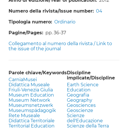
Anno di edizione/Year of publication
2012
Numero della rivista/Issue number
04
Tipologia numero
Ordinario
Pagine/Pages
pp. 36-37
Collegamento al numero della rivista / Link to
the issue of the journal
Parole chiave/Keywords
Discipline
implicate/Discipline
CarniaMusei
Didattica Museale
Earth Science
Friuli-Venezia Giulia
Education
Museum Education
Geografia
Museum Network
Geography
Museumsnetzwerk
Geosciences
Museumspädagogik
Geoscienze
Rete Museale
Scienze
Didattica Territoriale
dell'Educazione
Territorial Education
Scienze della Terra