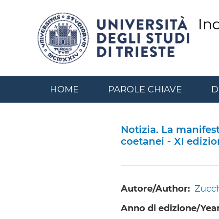
Salta
al
In
contenuto
principale
HOME
PAROLE CHIAVE
D
Notizia. La manifes
coetanei - XI edizion
Autore/Author
Zucch
Anno di edizione/Year