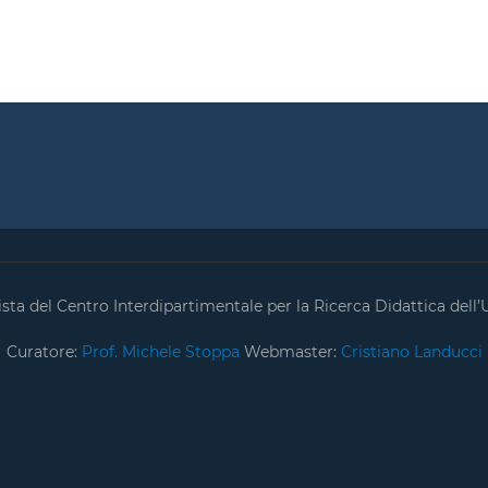
ta del Centro Interdipartimentale per la Ricerca Didattica dell’U
Curatore:
Prof. Michele Stoppa
Webmaster:
Cristiano Landucci